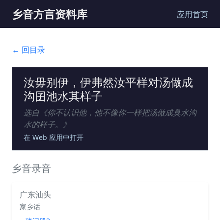
乡音方言资料库
应用首页
← 回目录
汝毋别伊，伊弗然汝平样对汤做成
沟囝池水其样子
选自《
你不认识他，他不像你一样把汤做成臭水沟
水的样子。
》
在 Web 应用中打开
乡音录音
广东汕头
家乡话