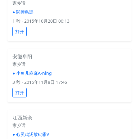
家乡话
●
閩儂鳥語
1 秒
· 2015年10月20日 00:13
打开
安徽阜阳
家乡话
●
小鱼儿麻麻A-ning
3 秒
· 2015年11月8日 17:46
打开
江西新余
家乡话
●
心灵鸡汤放砒霜V