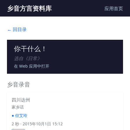
乡音方言资料库
应用首页
← 回目录
你干什么！
选自《
日常
》
在 Web 应用中打开
乡音录音
四川达州
家乡话
●
但艾玲
2 秒
· 2015年10月1日 15:12