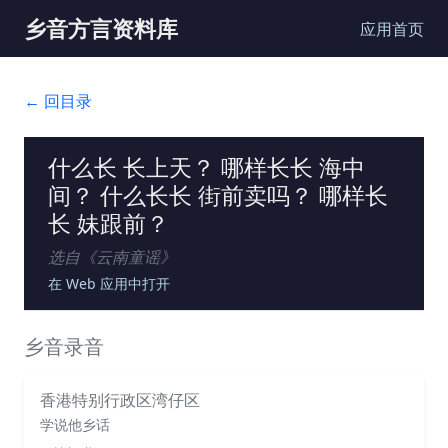
乡音方言资料库
应用首页
← 回目录
什么长 长上天？ 哪样长长 海中
间？ 什么长长 街前卖吗？ 哪样长
长 妹跟前？
选自《
云南童谣
》
在 Web 应用中打开
乡音录音
香港特别行政区湾仔区
学说他乡话