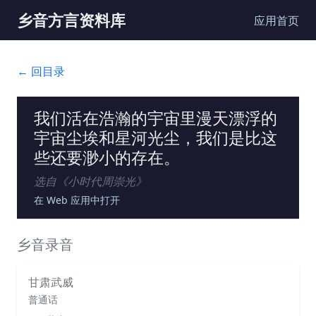
乡音方言资料库
应用首页
← 回目录
我们活在浩瀚的宇宙里漫天漂浮的
宇宙尘埃和星河光尘，我们是比这
些还要渺小的存在。
选自《
小时代周崇光
》
在 Web 应用中打开
乡音录音
甘肃武威
普通话