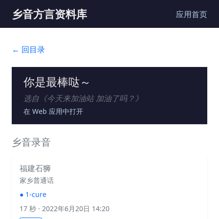
乡音方言资料库
应用首页
← 回目录
你是最棒哒～
选自《
今天来加油站 加油了吗？
》
在 Web 应用中打开
乡音录音
福建石狮
家乡普通话
●
1-cure
17 秒
· 2022年6月20日 14:20