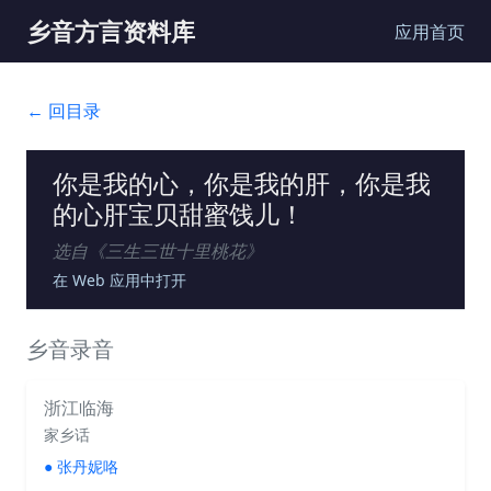
乡音方言资料库
应用首页
← 回目录
你是我的心，你是我的肝，你是我
的心肝宝贝甜蜜饯儿！
选自《
三生三世十里桃花
》
在 Web 应用中打开
乡音录音
浙江临海
家乡话
●
张丹妮咯