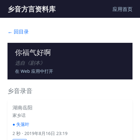
乡音方言资料库
应用首页
← 回目录
你福气好啊
选自《
剧本
》
在 Web 应用中打开
乡音录音
湖南岳阳
家乡话
●
失落叶
2 秒
· 2019年8月16日 23:19