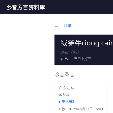
乡音方言资料库
← 回目录
绒筅牛riong c
选自《
筅
》
在 Web 应用中打开
乡音录音
广东汕头
家乡话
●
硗记册3
4 秒
· 2025年6月27日 16:40