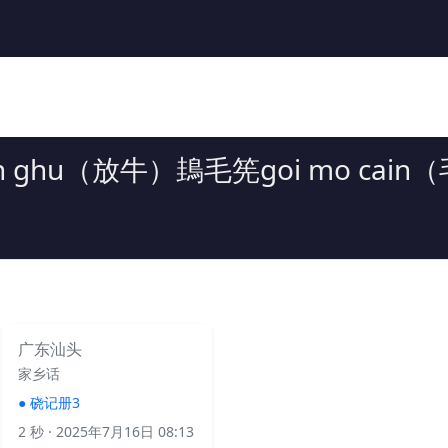
ain ghu（放牛）䳏毛筅goi mo cai
广东汕头
家乡话
●
硗记册3
2 秒
· 2025年7月16日 08:13