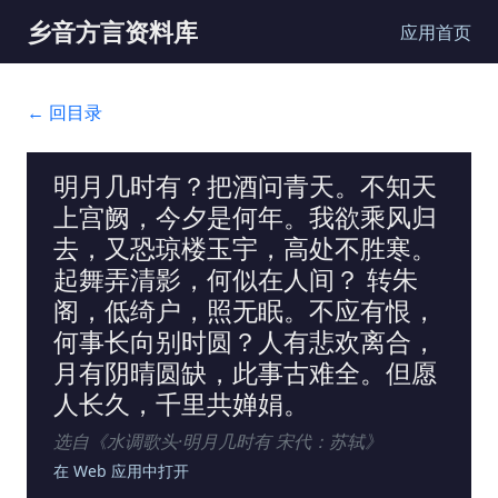
乡音方言资料库
应用首页
← 回目录
明月几时有？把酒问青天。不知天
上宫阙，今夕是何年。我欲乘风归
去，又恐琼楼玉宇，高处不胜寒。
起舞弄清影，何似在人间？ 转朱
阁，低绮户，照无眠。不应有恨，
何事长向别时圆？人有悲欢离合，
月有阴晴圆缺，此事古难全。但愿
人长久，千里共婵娟。
选自《
水调歌头·明月几时有 宋代：苏轼
》
在 Web 应用中打开