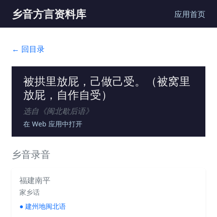
乡音方言资料库
应用首页
← 回目录
被拱里放屁，己做己受。（被窝里
放屁，自作自受）
选自《
闽北歇后语
》
在 Web 应用中打开
乡音录音
福建南平
家乡话
●
建州地闽北语