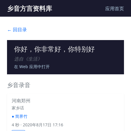
乡音方言资料库
应用首页
← 回目录
你好，你非常好，你特别好
选自《
生活
》
在 Web 应用中打开
乡音录音
河南郑州
家乡话
●
简界竹
4 秒
· 2020年8月17日 17:16