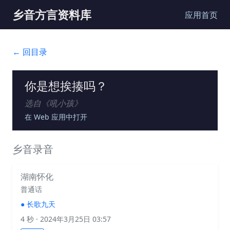
乡音方言资料库
应用首页
← 回目录
你是想挨揍吗？
选自《
吼小孩
》
在 Web 应用中打开
乡音录音
湖南怀化
普通话
●
长歌九天
4 秒
· 2024年3月25日 03:57