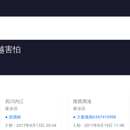
越害怕
四川内江
陕西商洛
家乡话
家乡话
●
假酒妪
●
大秦孤狼6347410996
3 秒
· 2017年8月13日 20:34
3 秒
· 2017年8月19日 11:48