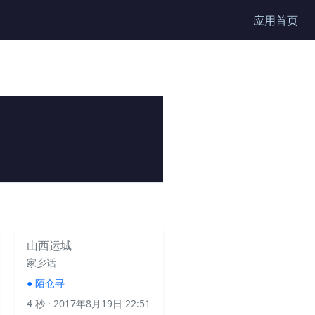
应用首页
山西运城
家乡话
●
陌仓寻
4 秒
· 2017年8月19日 22:51