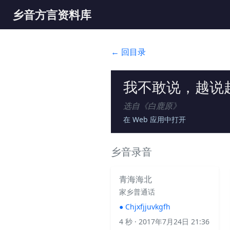
乡音方言资料库
← 回目录
我不敢说，越说
选自《
白鹿原
》
在 Web 应用中打开
乡音录音
青海海北
家乡普通话
●
Chjxfjjuvkgfh
4 秒
· 2017年7月24日 21:36