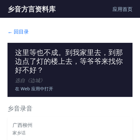
乡音方言资料库
应用首页
← 回目录
这里等也不成。到我家里去，到那
边点了灯的楼上去，等爷爷来找你
好不好？
选自《
边城
》
在 Web 应用中打开
乡音录音
广西柳州
家乡话